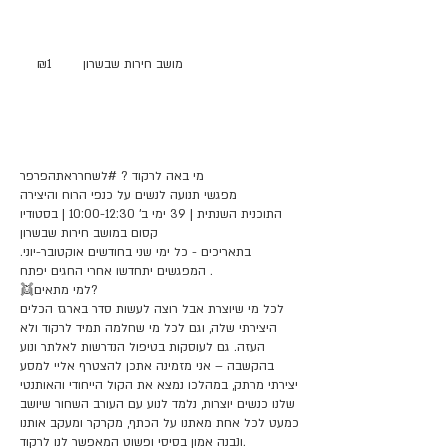
1
Israeli
מושב חירות שבשרון
₪1
new
shekel
Service Description
מי באה לרקוד ? #לשחרראתהפרפר
מפגשי תנועה לנשים על כנפי הרוח והיצירה
התוכנית השנתית | 39 ימי ב' 10:00-12:30 | בסטודיו
קסום במושב חירות שבשרון
בתאריכים - כל ימי שני בחודשים אוקטובר-יוני.
המפגשים יתחדשו אחרי החגים יפתח .
👯למי מתאים?
לכל מי שיוצרת אבל רוצה לעשות סדר בארגז הכלים
היצירתי שלה, וגם לכל מי שחלמה תמיד לרקוד ולא
העזה. גם לעוסקות בטיפול הנדרשות לאלתר ונוע
בהקשבה – אני מזמינה אתכן להצטרף אליי למסע
יצירתי מרתק, במהלכו נמצא את הקול הייחודי והאותנטי
שלנו כנשים יוצרות, נלמד לנוע עם העורב השחור שיושב
כמעט לכל אחת מאתנו על הכתף, מקרקר ומעקב אותנו
ונבנה אמון בסיסי ופשוט המאפשר לנו לרקוד.