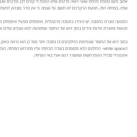
אהוב פעם נוספת ולגלות שאני רואה פרטים שלא התגלו לי קודם לכן, ופרטים שנגלו
שפה, במחזה הזה, תנועת הרקדנים לא תשוב על עצמה כי אין סדר מובהק לפעולו
התנועה נוצרת כתגובה, יש היגידו, כתגובה פרקטלית. אימפולס מפעיל אימפולס 
תנועות שיוצרת אדוות והדים בתוך היש של החומר שמתהווה לגזע וענפים ועלים ואדמה
בתוך היש של החומר שצפיפות החלקיקים בו נמוכה יותר (ועל כן הוא נראה כאין), ר
הwhite space- החלקים הלא מסומנים בשדה הבימתי עליו מתרחש המחזה, 
אינטגרלי מבליל ההתרחשות שמעורר רגש אצל באי המחזה. 