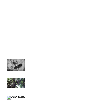
יצירה שמתהווה כל
תנועה בטבע
רגע
Recent Posts
אֲדָמָה נְקוּבָה |أرض
مثقوبة |Perforated
Earth
"מעגל הבריאה": מחזה
תנועה מאולתר מאת
איריס נייס
תנועה בטבע