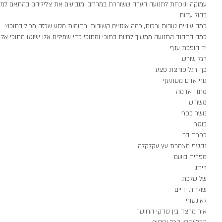
עמוקה ונוכחת לתנועה הערה ששוררת במרחב ומנביעים את צליליהם בהתאם למרח
בקול עדות. 
כמה עיניים טובות ורכות, כמה אוזניים קשובות ורחומות מסע שכזה מכיל בתוכו? 
כמה הדהוד התנועה ממשיך לחיות בתוכי ומתוכי כדי שמילים אלו ישוטו מתוכי א
יד הופכת ענף
רגל שורש
כף רגל פורצת פצע
גוף אדם מסתעף 
מתוך אדמה
משריש
נושר כפרי
בוסר
כפרח בר
נקטף מצמרת עץ עקלקלה
מפריח בושם
ריחני
של שלכת
שולחת ידיים
לאינסוף
אור מרצד בין סדקי החושך