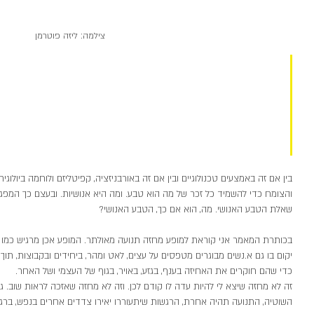
צילמה: ליזה פוטרמן
עבורי, השורשיות של השפה העברית מע
תאוריות גזע, וגופי ידע שקושרים את 
לשורשים, לאדמה, לטבע שממנו בעת וב
מתאמצים להפריד עצמנו. 
בין אם זה באמצעים טכנולוגיים ובין אם זה באורבניזציה, קפיטליזם ולוחמה ביולו
והצומח כדי להשמיד כל זכר של מה הוא טבע. ומה היא אנושיות. ובעצם כך המפג
שאלת הטבע האנושי. מה, הוא אם כך, הטבע האנושי?
בכותרת המאמר אני קוראת למופע מחזה תנועה מאולתר. המופע אכן מרגיש כמו מחז
יקום בו גם א.נשים מבוגרים מטפסים על עצים, לאט ומהר, ביחידים ובקבוצות, תוך
כדי שהם חוקרים את האחיזה בענף, בגזע, באויר, בגוף של העצמי ושל האחר. 
זה לא מחזה שיצא לי להיות עדה לו קודם לכן. וזה לא מחזה שאזכה לראות שוב. גם
השוטיה, התנועה תהיה אחרת, הרגשות שיתעוררו יאירו צדדים אחרים בנפש, ברג