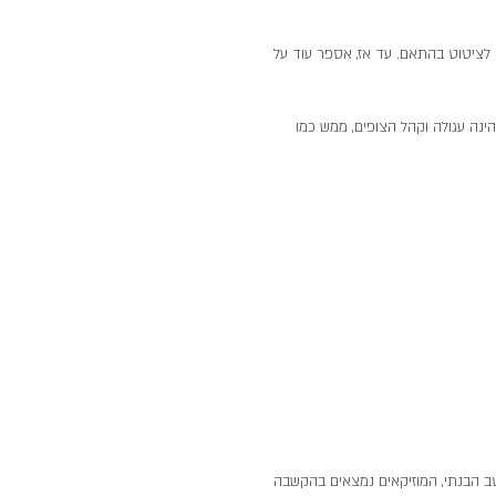
לציטוט בהתאם. עד אז, אספר עוד על 
ינה עגולה וקהל הצופים, ממש כמו 
 הענפים כולם 
טיה. כמו סוד 
ד. והרקדנים 
רה שמתחוללת בין 
עשוי יד אדם, בין 
מת. 
טב הבנתי, המוזיקאים נמצאים בהקשבה 