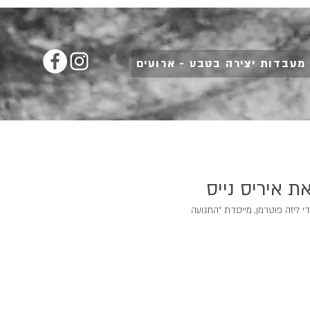
מעבדות יצירה בטבע - ארועים
ת איריס נייס
יר מחברת A4 עם ספירלה בצד על ידי ליזה פוטרמן, מייסדת ״התנועה 