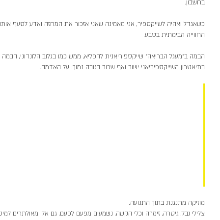
בחשבון. 
כשאגדל ואהיה לשייקספיר, אני מאמינה שאני אזכור את המחזה ואדע לסעף אותו 
החווייה הבימתית בטבע.
הבמה ב"מעגל הבריאה" שייקספיריאנית להפליא, ממש כמו בגלוב הלונדוני, הבמה ה
בתיאטרון השייקספיריאני ישוב ואף שכוב בגובה נמוך: על האדמה. 
קהל העדים והרקדנים שנעים בתוך סבך
עטופים בתוך המרחב הרחמי של עץ השו
כמוס אנו מסתתרים תחת ענפי העץ. ביח
ממתיקים לנו סוד, את סוד התנועה הע
חול לקודש, בין קודש לחול, בין הטבעי ל
שאלות ותשובות, בין רגעי שקט ורגעי א
מוזיקה מתנגנת בתוך התנועה. 
צלילי נבל, גיטרה, זימרה וכלי הקשה, נשמעים מפעם לפעם, גם אלו מאולתרים למי