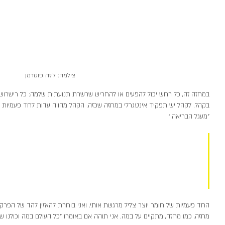
צילמה: ליזה פוטרמן
במחזה זה, כל רחש יכול להפעים או להחריש שרשרת תנועתית שלמה: כל רישרוש 
בקהל. לקהל יש תפקיד אינטגרלי במחזה שכזה. הקהל מהווה עדות לחד פעמיות 
"מעגל הבריאה." 
העץ לעולם לא יניע את ענפיו בדיוק בא
אם העזנו להאזין ולחשוב שזה אותו הר
לא כך הוא הדבר, או כך לפחות ברצוני 
החד פעמיות של חומר יוצר צליל מרגשת אותי, ואני בוחרת להאזין להד של הפרק
מחזה, כמו מחזה, מתקיים על במה. אני תוהה אם באומרו "כל העולם במה וכולנו 