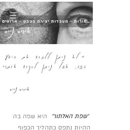
השמורות - מעבדות יצירה בטבע - ארועים
איריס נייס
'"
לא ניתן ללכוד את הידע
הזה, אבל ניתן לרקוד אותו"
איריס נייס
'שפת האלתור'
היא שפה בה
ההיות נתפס כתהליך הכפוף