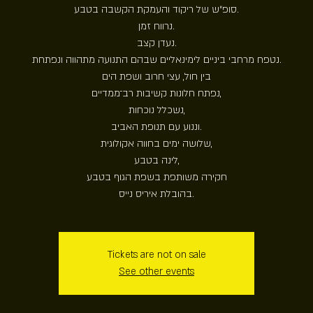
סופ״ש של ריקוד והעמקת הקשבה בטבע.
נרווח זמן.
נעדן קצב.
נטפח מרחבי ביניים לימינאליים שבהם התנועה מתהווה ונפתחת.
בין חול, עצי חרוב ושפת הים
נפתח חלונות קשיבות רב־ממדיים,
נשכלל נוכחות,
וננוע עם תנופת האביב.
שלושה ימים בחווה אקולוגית,
לינה בטבע,
חקירה משותפת בשפת הגוף בטבע
בהובלת איריס נייס.
Tickets are not on sale
See other events