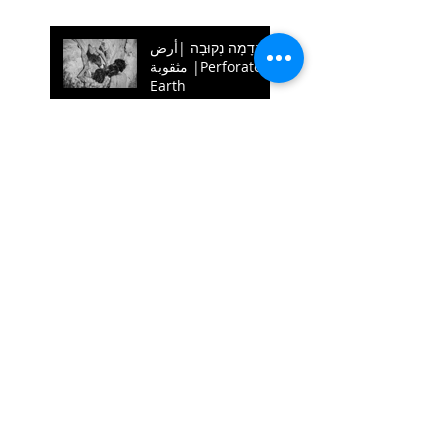
אֲדָמָה נְקוּבָה |أرض
مثقوبة |Perforated
Earth
"מעגל הבריאה":
מחזה תנועה מאולתר
מאת איריס נייס
תנועה בטבע
יצירה שמתהווה כל
רגע
Search By Tags
מחול
מופעים
יצירה
video
text
nature
dance
תנועה
רקדנים
Follow Us