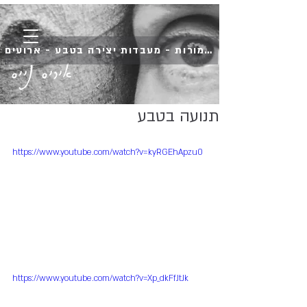
השמורות - מעבדות יצירה בטבע - ארועים
איריס נייס
תנועה בטבע
https://www.youtube.com/watch?v=kyRGEhApzu0
https://www.youtube.com/watch?v=Xp_dkFfJtJk