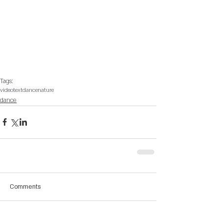
Tags:
video
text
dance
nature
dance
Comments